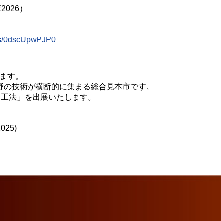
026）
ails/0dscUpwPJP0
！
します。
野の技術が横断的に集まる総合見本市です。
ト工法」を出展いたします。
025)