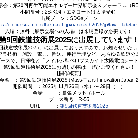
示会：第20回再生可能エネルギー世界展示会＆フォーラム（RE2
小間番号：2S-K04（エネコートは太陽光4）
出展ゾーン：SDGsゾーン
tps://unifiedsearch.jcdbizmatch.jp/nanotech2026/jp/low_cf/det
入場：無料（展示会場への入場には来場登録が必要です）
第9回鉄道技術展2025に出展しています
回鉄道技術展2025」に出展しておりますので、お知らせいた
フラ技術、施設、電力、輸送、運行管理など、あらゆる鉄道分
ブースで、日揮様と「フィルム型ペロブスカイト太陽電池シー
第9回鉄道技術展2025にお越しの際は、ぜひご覧ください！
【開催概要】
名 ：第9回鉄道技術展2025 (Mass-Trans Innovation Japan 2
開催期間 ：2025年11月26日（水）〜 29日（土）
会場 ：幕張メッセ 7ホール
ブース番号：R-55
URL ：
第9回鉄道技術展2025